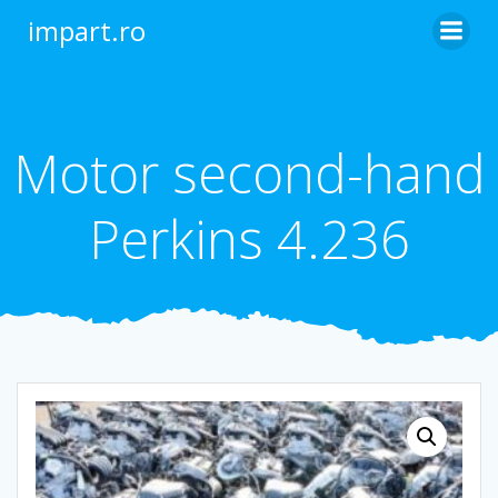
Skip
impart.ro
to
content
Motor second-hand
Perkins 4.236