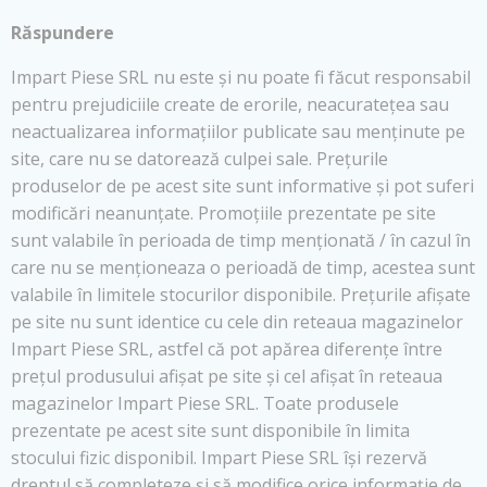
Răspundere
Impart Piese SRL nu este și nu poate fi făcut responsabil
pentru prejudiciile create de erorile, neacuratețea sau
neactualizarea informațiilor publicate sau menținute pe
site, care nu se datorează culpei sale. Prețurile
produselor de pe acest site sunt informative și pot suferi
modificări neanunțate. Promoțiile prezentate pe site
sunt valabile în perioada de timp menționată / în cazul în
care nu se menționeaza o perioadă de timp, acestea sunt
valabile în limitele stocurilor disponibile. Prețurile afișate
pe site nu sunt identice cu cele din reteaua magazinelor
Impart Piese SRL, astfel că pot apărea diferențe între
prețul produsului afișat pe site și cel afișat în reteaua
magazinelor Impart Piese SRL. Toate produsele
prezentate pe acest site sunt disponibile în limita
stocului fizic disponibil. Impart Piese SRL își rezervă
dreptul să completeze și să modifice orice informație de