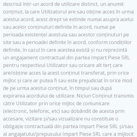
descrisă într-un acord de utilizare distinct, un anumit
conținut, la care Utilizatorul are sau obține acces în urma
acestui acord, acest drept se extinde numai asupra acelui
sau acelor conținuturi definite în acord, numai pe
perioada existenței acestuia sau acestor conținuturi pe
site sau a perioadei definite în acord, conform condițiilor
definite, în cazul în care acestea există și nu reprezintă
un angajament contractual din partea Impart Piese SRL
pentru respectivul Utilizator sau oricare alt terț care
are/obține acces la acest conținut transferat, prin orice
mijloc și care ar putea fi sau este prejudiciat în orice mod
de pe urma acestui conținut, în timpul sau după
expirarea acordului de utilizare. Niciun Conținut transmis
către Utilizator prin orice mijloc de comunicare
(electronic, telefonic, etc) sau dobândit de acesta prin
accesare, vizitare și/sau vizualizare nu constituie o
obligație contractuală din partea Impart Piese SRL și/sau
al angajatului/prepusului Impart Piese SRL care a mijlocit