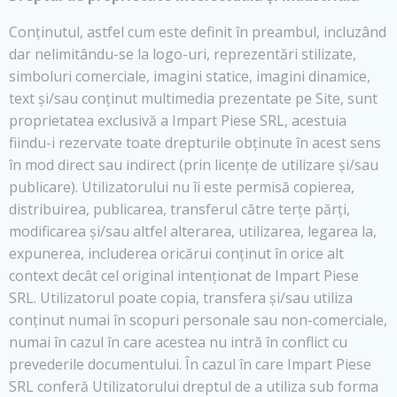
Conținutul, astfel cum este definit în preambul, incluzând
dar nelimitându-se la logo-uri, reprezentări stilizate,
simboluri comerciale, imagini statice, imagini dinamice,
text și/sau conținut multimedia prezentate pe Site, sunt
proprietatea exclusivă a Impart Piese SRL, acestuia
fiindu-i rezervate toate drepturile obținute în acest sens
în mod direct sau indirect (prin licențe de utilizare și/sau
publicare). Utilizatorului nu îi este permisă copierea,
distribuirea, publicarea, transferul către terțe părți,
modificarea și/sau altfel alterarea, utilizarea, legarea la,
expunerea, includerea oricărui conținut în orice alt
context decât cel original intenționat de Impart Piese
SRL. Utilizatorul poate copia, transfera și/sau utiliza
conținut numai în scopuri personale sau non-comerciale,
numai în cazul în care acestea nu intră în conflict cu
prevederile documentului. În cazul în care Impart Piese
SRL conferă Utilizatorului dreptul de a utiliza sub forma