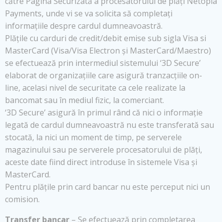
către Pagina Securizată a procesatorului de plăți Netopia
Payments, unde vi se va solicita să completați
informațiile despre cardul dumneavoastră.
Plățile cu carduri de credit/debit emise sub sigla Visa si
MasterCard (Visa/Visa Electron și MasterCard/Maestro)
se efectuează prin intermediul sistemului ‘3D Secure’
elaborat de organizațiile care asigură tranzacțiile on-
line, acelasi nivel de securitate ca cele realizate la
bancomat sau în mediul fizic, la comerciant.
‘3D Secure’ asigură în primul rând că nici o informație
legată de cardul dumneavoastră nu este transferată sau
stocată, la nici un moment de timp, pe serverele
magazinului sau pe serverele procesatorului de plăți,
aceste date fiind direct introduse în sistemele Visa și
MasterCard.
Pentru plățile prin card bancar nu este perceput nici un
comision.
Transfer bancar
– Se efectuează prin completarea