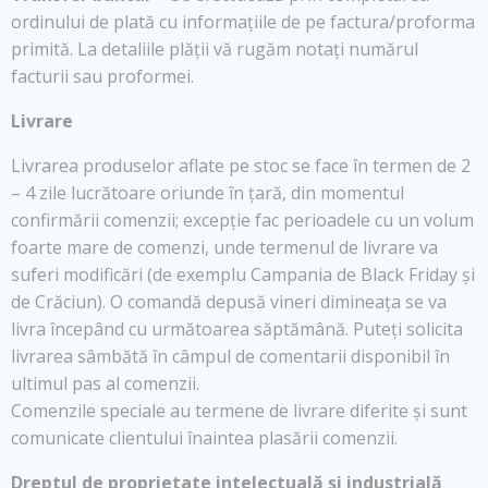
ordinului de plată cu informațiile de pe factura/proforma
primită. La detaliile plății vă rugăm notați numărul
facturii sau proformei.
Livrare
Livrarea produselor aflate pe stoc se face în termen de 2
– 4 zile lucrătoare oriunde în țară, din momentul
confirmării comenzii; excepție fac perioadele cu un volum
foarte mare de comenzi, unde termenul de livrare va
suferi modificări (de exemplu Campania de Black Friday și
de Crăciun). O comandă depusă vineri dimineața se va
livra începând cu următoarea săptămână. Puteți solicita
livrarea sâmbătă în câmpul de comentarii disponibil în
ultimul pas al comenzii.
Comenzile speciale au termene de livrare diferite și sunt
comunicate clientului înaintea plasării comenzii.
Dreptul de proprietate intelectuală și industrială