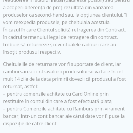
readucerea în stadiul inițial (dacă este posibil) sau pentru
a acoperi diferența de preț rezultată din vânzarea
produselor ca second-hand sau, la opțiunea clientului, îi
vom reexpedia produsele, pe cheltuiala acestuia.
În cazul în care Clientul solicită retragerea din Contract,
în cadrul termenului legal de retragere din contract,
trebuie să returneze și eventualele cadouri care au
însoțit produsul respectiv.
Cheltuielile de returnare vor fi suportate de client, iar
rambursarea contravalorii produsului se va face în cel
mult 14 zile de la data primirii dovezii că produsul a fost
returnat, astfel:
– pentru comenzile achitate cu Card Online prin
restituire în contul din care a fost efectuată plata;
– pentru Comenzile achitate cu Ramburs prin virament
bancar, într-un cont bancar ale cărui date vor fi puse la
dispoziție de către client.