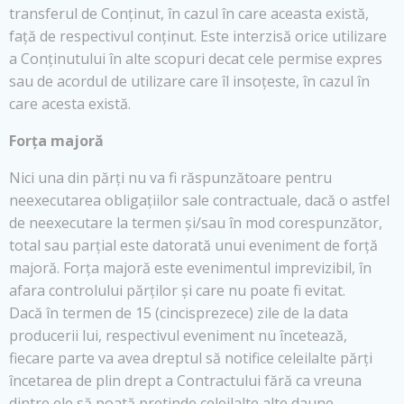
transferul de Conținut, în cazul în care aceasta există,
față de respectivul conținut. Este interzisă orice utilizare
a Conținutului în alte scopuri decat cele permise expres
sau de acordul de utilizare care îl insoțeste, în cazul în
care acesta există.
Forța majoră
Nici una din părți nu va fi răspunzătoare pentru
neexecutarea obligațiilor sale contractuale, dacă o astfel
de neexecutare la termen și/sau în mod corespunzător,
total sau parțial este datorată unui eveniment de forță
majoră. Forța majoră este evenimentul imprevizibil, în
afara controlului părților și care nu poate fi evitat.
Dacă în termen de 15 (cincisprezece) zile de la data
producerii lui, respectivul eveniment nu încetează,
fiecare parte va avea dreptul să notifice celeilalte părți
încetarea de plin drept a Contractului fără ca vreuna
dintre ele să poată pretinde celeilalte alte daune-