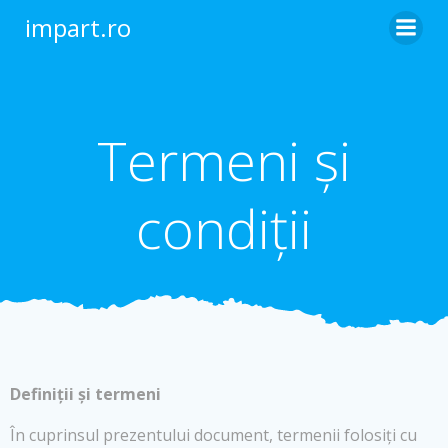
Skip
impart.ro
to
content
Termeni și
condiții
Definiții și termeni
În cuprinsul prezentului document, termenii folosiți cu