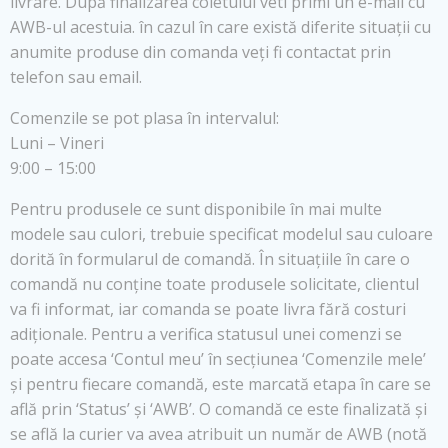
livrare. După finalizarea coletului veti primi un e-mail cu
AWB-ul acestuia. în cazul în care există diferite situații cu
anumite produse din comanda veți fi contactat prin
telefon sau email.
Comenzile se pot plasa în intervalul:
Luni – Vineri
9:00 – 15:00
Pentru produsele ce sunt disponibile în mai multe
modele sau culori, trebuie specificat modelul sau culoare
dorită în formularul de comandă. În situațiile în care o
comandă nu conține toate produsele solicitate, clientul
va fi informat, iar comanda se poate livra fără costuri
adiționale. Pentru a verifica statusul unei comenzi se
poate accesa ‘Contul meu’ în secțiunea ‘Comenzile mele’
și pentru fiecare comandă, este marcată etapa în care se
află prin ‘Status’ și ‘AWB’. O comandă ce este finalizată și
se află la curier va avea atribuit un număr de AWB (notă