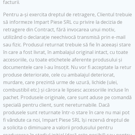
facturii.
Pentru a-și exercita dreptul de retragere, Clientul trebuie
să informeze Impart Piese SRL cu privire la decizia de
retragere din Contract, fără invocarea unui motiv,
utilizând o declarație neechivocă transmisă prin e-mail
sau fizic. Produsul returnat trebuie să fie în aceeași stare
în care a fost livrat, în ambalajul original intact, cu toate
accesoriile, cu toate etichetele aferente produsului și
documentele care l-au însoțit. Nu vor fi acceptate la retur
produse deteriorate, cele cu ambalajul deteriorat,
murdare, care prezintă urme de uzură, lichide (ulei,
combustibil etc.) și cărora le lipsesc accesoriile incluse în
pachet. Produsele originale, care sunt aduse pe comandă
specială pentru client, sunt nereturnabile. Dacă
produsele sunt returnate într-o stare în care nu mai pot
fi vândute ca noi, Impart Piese SRL își rezervă dreptul de
a solicita o diminuare a valorii produsului pentru