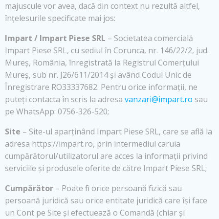
majuscule vor avea, dacă din context nu rezultă altfel,
înțelesurile specificate mai jos:
Impart / Impart Piese SRL
– Societatea comercială
Impart Piese SRL, cu sediul în Corunca, nr. 146/22/2, jud.
Mureș, România, înregistrată la Registrul Comerțului
Mureș, sub nr. J26/611/2014 și având Codul Unic de
Înregistrare RO33337682. Pentru orice informații, ne
puteți contacta în scris la adresa
vanzari@impart.ro
sau
pe WhatsApp: 0756-326-520;
Site
– Site-ul aparținând Impart Piese SRL, care se află la
adresa https://impart.ro, prin intermediul caruia
cumpărătorul/utilizatorul are acces la informații privind
serviciile și produsele oferite de către Impart Piese SRL;
Cumpărător
– Poate fi orice persoană fizică sau
persoană juridică sau orice entitate juridică care își face
un Cont pe Site și efectuează o Comandă (chiar și