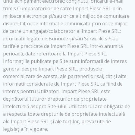
unui echipament electronic; conținutul oricarui e-mail
trimis Cumpărătorilor de către Impart Piese SRL prin
mijloace electronice și/sau orice alt mijloc de comunicare
disponibil; orice informație comunicată prin orice mijloc
de catre un angajat/colaborator al Impart Piese SRL;
informații legate de Bunurile și/sau Serviciile și/sau
tarifele practicate de Impart Piese SRL într-o anumită
perioadă; date referitoare la Impart Piese SRL.
Informațiile publicate pe Site sunt informații de interes
general despre Impart Piese SRL, produsele
comercializate de acesta, ale partenerilor săi, cât și alte
informații considerate de Impart Piese SRL ca fiind de
interes pentru Utilizatori. Impart Piese SRL este
deținătorul tuturor drepturilor de proprietate
intelectuală asupra Site-ului. Utilizatorul are obligația de
a respecta toate drepturile de proprietate intelectuală
ale Impart Piese SRL și ale terților, prevăzute de
legislația în vigoare.