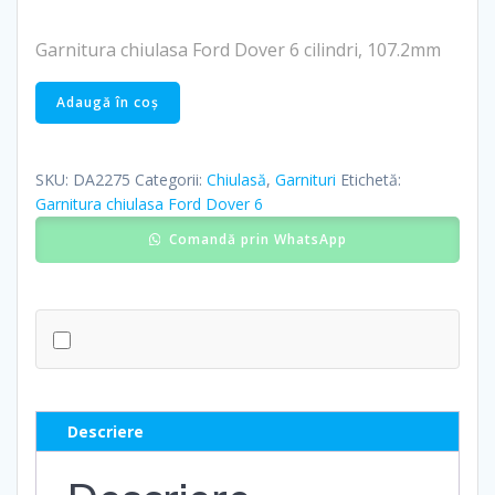
Garnitura chiulasa Ford Dover 6 cilindri, 107.2mm
Cantitate
Adaugă în coș
Garnitura
chiulasa
Ford
SKU:
DA2275
Categorii:
Chiulasă
,
Garnituri
Etichetă:
Dover
Garnitura chiulasa Ford Dover 6
6
Comandă prin WhatsApp
cilindri,
107.2mm
Descriere