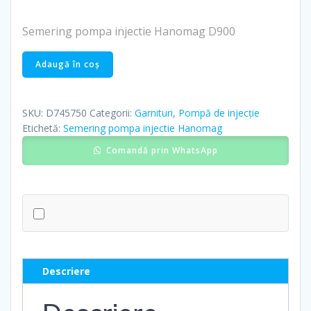
Semering pompa injectie Hanomag D900
Cantitate
Adaugă în coș
Semering
pompa
injectie
SKU:
D745750
Categorii:
Garnituri
,
Pompă de injecție
Hanomag
Etichetă:
Semering pompa injectie Hanomag
D900
Comandă prin WhatsApp
Descriere