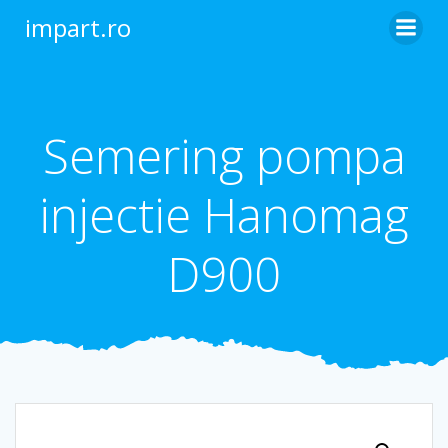
Skip
impart.ro
to
content
Semering pompa
injectie Hanomag
D900