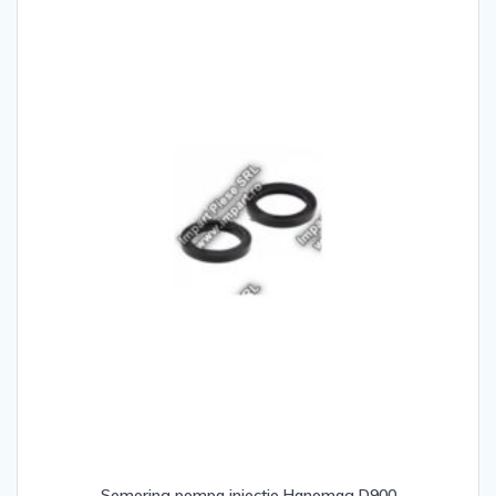
Semering pompa injectie Hanomag D900